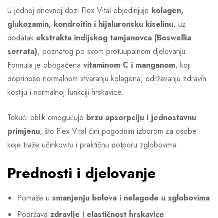
U jednoj dnevnoj dozi Flex Vital objedinjuje
kolagen,
glukozamin, kondroitin i hijaluronsku kiselinu
, uz
dodatak
ekstrakta indijskog tamjanovca (Boswellia
serrata)
, poznatog po svom protuupalnom djelovanju.
Formula je obogaćena
vitaminom C i manganom
, koji
doprinose normalnom stvaranju kolagena, održavanju zdravih
kostiju i normalnoj funkciji hrskavice.
Tekući oblik omogućuje
brzu apsorpciju i jednostavnu
primjenu
, što Flex Vital čini pogodnim izborom za osobe
koje traže učinkovitu i praktičnu potporu zglobovima.
Prednosti i djelovanje
Pomaže u
smanjenju bolova i nelagode u zglobovima
Podržava
zdravlje i elastičnost hrskavice