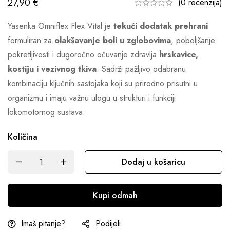
27,90
€
(0 recenzija)
Yasenka Omniflex Flex Vital je
tekući dodatak prehrani
formuliran za
olakšavanje boli u zglobovima
, poboljšanje
pokretljivosti i dugoročno očuvanje zdravlja
hrskavice,
kostiju i vezivnog tkiva
. Sadrži pažljivo odabranu
kombinaciju ključnih sastojaka koji su prirodno prisutni u
organizmu i imaju važnu ulogu u strukturi i funkciji
lokomotornog sustava.
Količina
Dodaj u košaricu
Kupi odmah
Imaš pitanje?
Podijeli