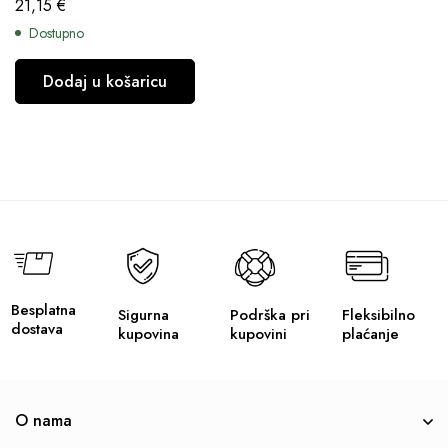
21,15
€
Dostupno
Dodaj u košaricu
Besplatna
Sigurna
Podrška pri
Fleksibilno
dostava
kupovina
kupovini
plaćanje
O nama