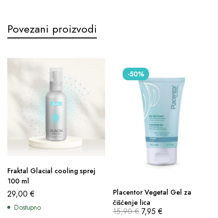
Povezani proizvodi
-50%
Fraktal Glacial cooling sprej
100 ml
Placentor Vegetal Gel za
29,00
€
čišćenje lica
Dostupno
15,90
€
7,95
€