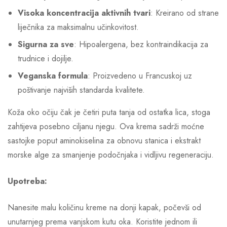
Visoka koncentracija aktivnih tvari
: Kreirano od strane
liječnika za maksimalnu učinkovitost.
Sigurna za sve
: Hipoalergena, bez kontraindikacija za
trudnice i dojilje.
Veganska formula
: Proizvedeno u Francuskoj uz
poštivanje najviših standarda kvalitete.
Koža oko očiju čak je četiri puta tanja od ostatka lica, stoga
zahtijeva posebno ciljanu njegu. Ova krema sadrži moćne
sastojke poput aminokiselina za obnovu stanica i ekstrakt
morske alge za smanjenje podočnjaka i vidljivu regeneraciju.
Upotreba:
Nanesite malu količinu kreme na donji kapak, počevši od
unutarnjeg prema vanjskom kutu oka. Koristite jednom ili