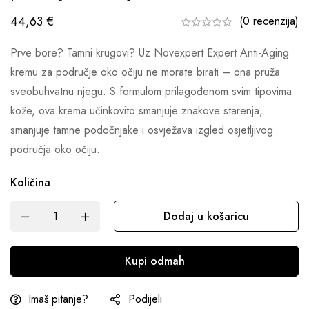
44,63
€
(0 recenzija)
Prve bore? Tamni krugovi? Uz Novexpert Expert Anti-Aging
kremu za područje oko očiju ne morate birati – ona pruža
sveobuhvatnu njegu. S formulom prilagođenom svim tipovima
kože, ova krema učinkovito smanjuje znakove starenja,
smanjuje tamne podočnjake i osvježava izgled osjetljivog
područja oko očiju.
Količina
Dodaj u košaricu
Kupi odmah
Imaš pitanje?
Podijeli