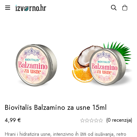
Biovitalis Balzamino za usne 15ml
4,99
€
(0 recenzija)
Hrani i hidratizira usne, intenzivno ih štiti od isušivanja, retro