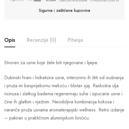
Sigurna i zaštićena kupovina
Opis
Recenzije (0)
Pitanja
Stvoren za usne koje žele biti njegovane i lijepe.
Dubinski hrani i hidratizira usne, intenzivno ih štiti od isušivanja
i pruža im besprijekornu mekoću i blistav sjaj. Raskošna ulja
ricinusa i slatkog badema regeneriraju suhe i ispucane usne i
čine ih glatkim i nježnim. Neodoljiva kombinacija kokosa i
naranče pruža usnama aromaterapijski wellness. Retro izdanje
– pakiran u praktičnom aluminijskom lončiću.