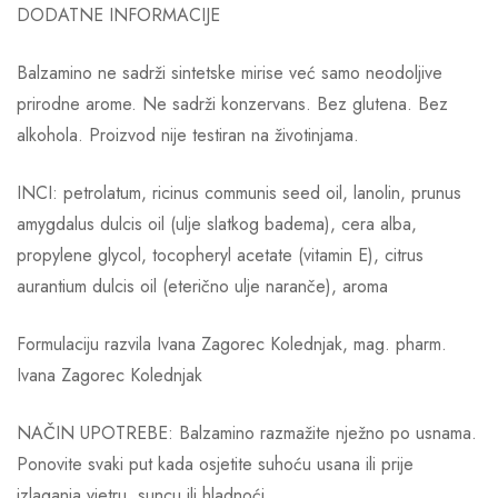
DODATNE INFORMACIJE
Balzamino ne sadrži sintetske mirise već samo neodoljive
prirodne arome. Ne sadrži konzervans. Bez glutena. Bez
alkohola. Proizvod nije testiran na životinjama.
INCI: petrolatum, ricinus communis seed oil, lanolin, prunus
amygdalus dulcis oil (ulje slatkog badema), cera alba,
propylene glycol, tocopheryl acetate (vitamin E), citrus
aurantium dulcis oil (eterično ulje naranče), aroma
Formulaciju razvila Ivana Zagorec Kolednjak, mag. pharm.
Ivana Zagorec Kolednjak
NAČIN UPOTREBE: Balzamino razmažite nježno po usnama.
Ponovite svaki put kada osjetite suhoću usana ili prije
izlaganja vjetru, suncu ili hladnoći.