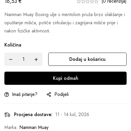
16,53
€
(0 recenzija)
Namman Muay Boxing ulje s mentolom pruža brzo olakšanje i
opuštanje mišića, potiče cirkulaciju i zagrijava mišiće prije i
nakon fizičke aktivnosti.
Količina
Dodaj u košaricu
Kupi odmah
Imaš pitanje?
Podijeli
Procjena dostave:
11 - 14 kol, 2026
Marka:
Namman Muay