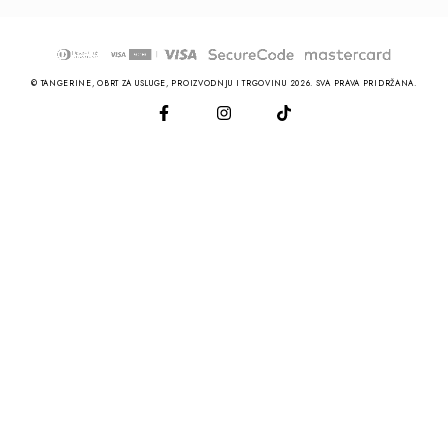
© TANGERINE, OBRT ZA USLUGE, PROIZVODNJU I TRGOVINU 2026. SVA PRAVA PRIDRŽANA.