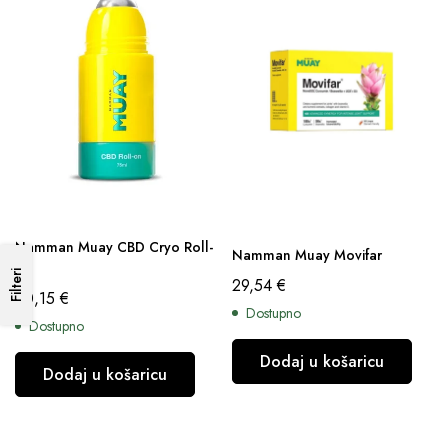
Namman Muay CBD Cryo Roll-
Namman Muay Movifar
on
Filteri
29,54
€
20,15
€
Dostupno
Dostupno
Dodaj u košaricu
Dodaj u košaricu