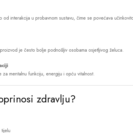
ezo od interakcija u probavnom sustavu, čime se povećava učinkovit
i, proizvod je često bolje podnošljiv osobama osjetljivog želuca.
ciji
 za mentalnu funkciju, energiju i opću vitalnost.
oprinosi zdravlju?
tijelu