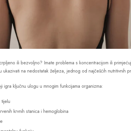
crpljeno ili bezvoljno? Imate problema s koncentracijom ili primjeć
ukazivati na nedostatak željeza, jednog od najčešćih nutritivnih p
koji igra ključnu ulogu u mnogim funkcijama organizma:
tijelu
rvenih krvnih stanica i hemoglobina
je