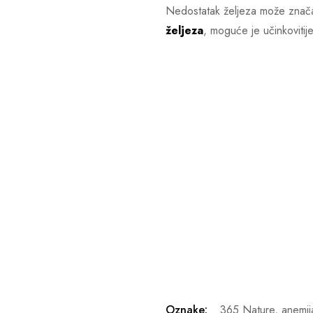
Nedostatak željeza može značajn
željeza
, moguće je učinkovitij
Oznake:
365 Nature
,
anemij