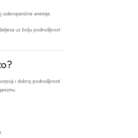
oj sideropenične anemije.
eljeza uz bolju podnošljivost
zo?
orpciji i dobroj podnošljivosti.
ganizmu.
a.