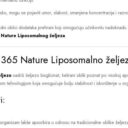
 mentalnu funkciju
sko, mogu se pojaviti umor, slabost, smanjena koncentracija i razv
ni oblici dodataka prehrani koji omogućuju učinkovitu nadoknadu ž
 Nature Liposomalnog željeza
.
i 365 Nature Liposomalno želje
ljezo
sadrži željezo bisglicinat, kelirani oblik poznat po visokoj aps
m tehnologijom koja omogućuje bolju stabilnost i iskorištenje u or
i:
at organizam lakše apsorbira u odnosu na tradicionalne oblike željez