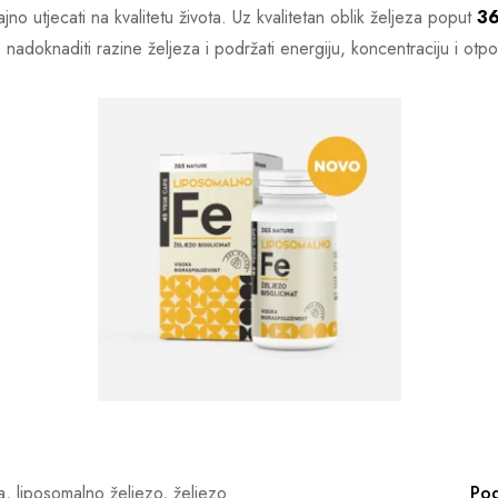
o utjecati na kvalitetu života. Uz kvalitetan oblik željeza poput
36
e nadoknaditi razine željeza i podržati energiju, koncentraciju i ot
a
,
liposomalno željezo
,
željezo
Pod