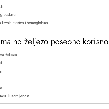
ti
og sustava
h krvnih stanica i hemoglobina
omalno željezo posebno korisn
ima željeza
bi
ka
ma
mor ili iscrpljenost