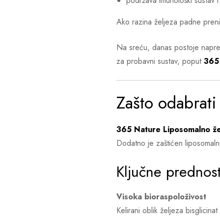
podržava imunološki sustav i
Ako razina željeza padne preni
Na sreću, danas postoje napred
za probavni sustav, poput
365
Zašto odabrat
365 Nature Liposomalno že
Dodatno je zaštićen liposomalno
Ključne prednost
Visoka bioraspoloživost
Kelirani oblik željeza bisglicin