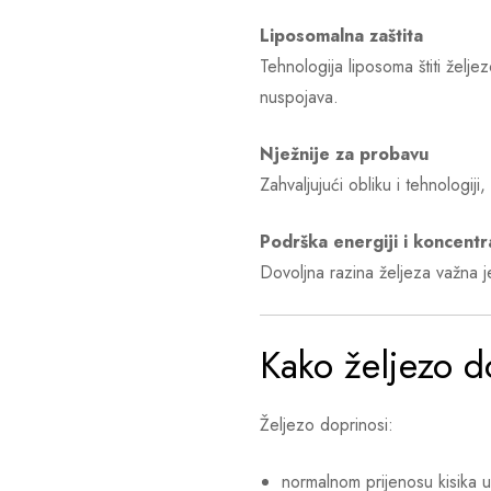
Liposomalna zaštita
Tehnologija liposoma štiti želj
nuspojava.
Nježnije za probavu
Zahvaljujući obliku i tehnologij
Podrška energiji i koncentra
Dovoljna razina željeza važna je
Kako željezo d
Željezo doprinosi:
normalnom prijenosu kisika u 