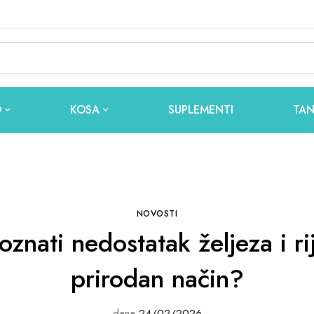
O
KOSA
SUPLEMENTI
TAN
NOVOSTI
znati nedostatak željeza i rij
prirodan način?
dana
24/02/2026