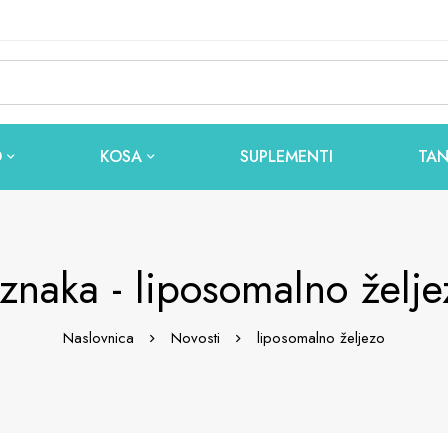
O
KOSA
SUPLEMENTI
TAN
znaka - liposomalno želje
Naslovnica
Novosti
liposomalno željezo