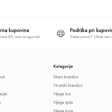
rna kupovina
Podrška pri kupovi
tirana SSL veza za sigurnost
Trebaš pomoć? Obrati nam s
Kategorije
osti
Strani brandovi
Hrvatski brandovi
acije
Njega lica
s
Njega tijela
Njega kose