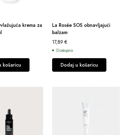
vlažujuća krema za
La Rosée SOS obnavljajući
l
balzam
17,89
€
Dostupno
u košaricu
Dodaj u košaricu