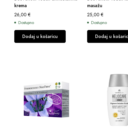
krema
masažu
26,00
€
25,00
€
Dostupno
Dostupno
Dodaj u košaricu
Dodaj u košari