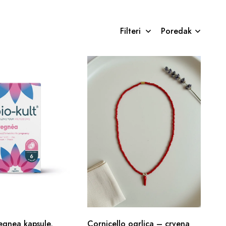
Filteri
Poredak
regnea kapsule,
Cornicello ogrlica – crvena