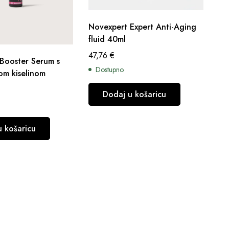
Novexpert Expert Anti-Aging
fluid 40ml
47,76
€
Booster Serum s
Dostupno
kom kiselinom
Dodaj u košaricu
u košaricu