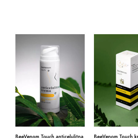
BeeVenom Touch anticelulitna
BeeVenom Touch k