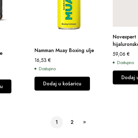
Novexpert 
hijalurons
Namman Muay Boxing ulje
te
59,06
€
16,53
€
Dostupno
Dostupno
Dodaj 
Dodaj u košaricu
cu
1
2