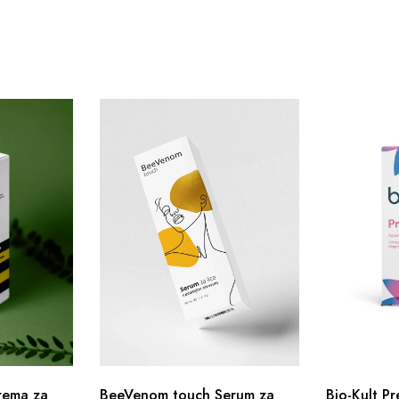
rema za
BeeVenom touch Serum za
Bio-Kult P