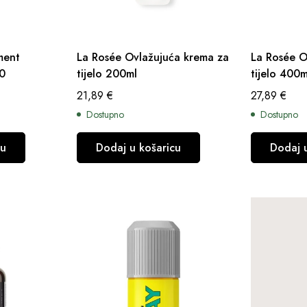
ment
La Rosée Ovlažujuća krema za
La Rosée O
50
tijelo 200ml
tijelo 400m
21,89
€
27,89
€
Dostupno
Dostupno
cu
Dodaj u košaricu
Dodaj 