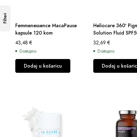
Filteri
Femmenessence MacaPause
Heliocare 360º Pig
kapsule 120 kom
Solution Fluid SPF
43,48
€
32,69
€
Dostupno
Dostupno
Dodaj u košaricu
Dodaj u košari