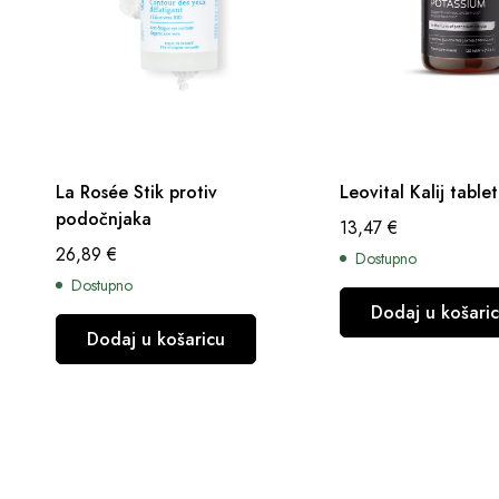
La Rosée Stik protiv
Leovital Kalij table
podočnjaka
13,47
€
26,89
€
Dostupno
Dostupno
Dodaj u košari
Dodaj u košaricu