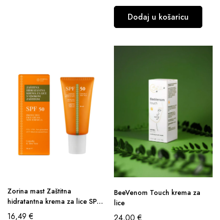
Dodaj u košaricu
Zorina mast Zaštitna
BeeVenom Touch krema za
hidratantna krema za lice SPF
lice
50
16,49
€
24,00
€