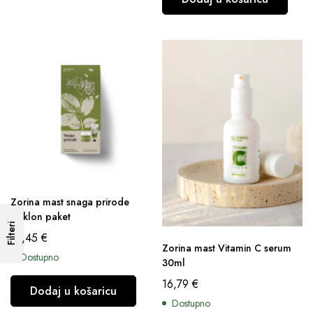
Zorina mast snaga prirode
poklon paket
Filteri
12,45
€
Zorina mast Vitamin C serum
Dostupno
30ml
16,79
€
Dodaj u košaricu
Dostupno