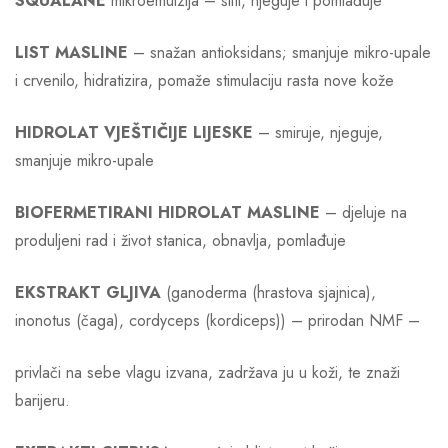
SQUALANE
mikroemulzija – štiti, njeguje i pomlađuje​
LIST MASLINE
– snažan antioksidans; smanjuje mikro-upale
i crvenilo, hidratizira, pomaže stimulaciju rasta nove kože​
HIDROLAT VJEŠTIČIJE LIJESKE
– smiruje, njeguje,
smanjuje mikro-upale​
BIOFERMETIRANI HIDROLAT MASLINE
– djeluje na
produljeni rad i život stanica, obnavlja, pomlađuje​
EKSTRAKT GLJIVA
(ganoderma (hrastova sjajnica),
inonotus (čaga), cordyceps (kordiceps)) – prirodan NMF – ​
privlači na sebe vlagu izvana, zadržava ju u koži, te znaži
barijeru. ​