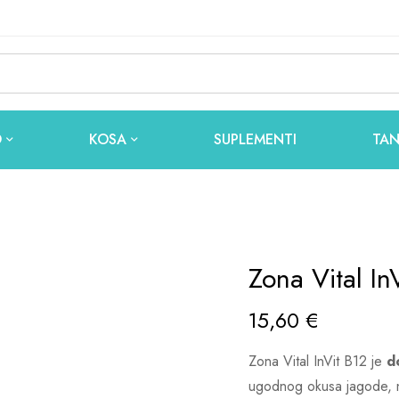
O
KOSA
SUPLEMENTI
TAN
Zona Vital In
15,60
€
Zona Vital InVit B12 je
d
ugodnog okusa jagode, n