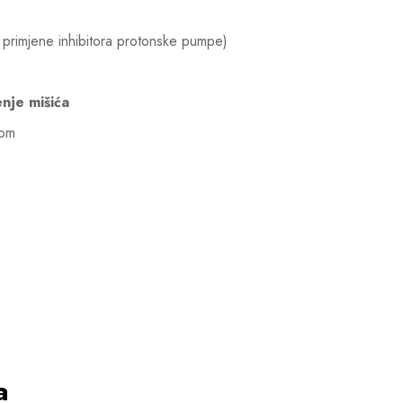
primjene inhibitora protonske pumpe)
enje mišića
som
a