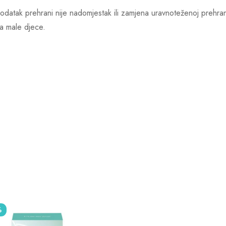
atak prehrani nije nadomjestak ili zamjena uravnoteženoj prehrani
ta male djece.
%