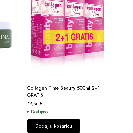
Collagen Time Beauty 500ml 2+1
Collage
GRATIS
60kom
79,36
€
25,61
€
Dostupno
Dostup
Dodaj u košaricu
Dod