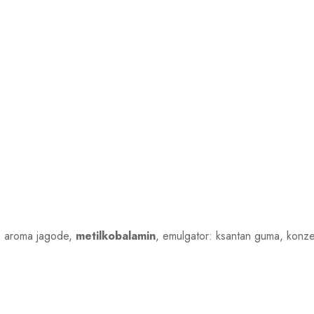
), aroma jagode,
metilkobalamin
, emulgator: ksantan guma, konzerv