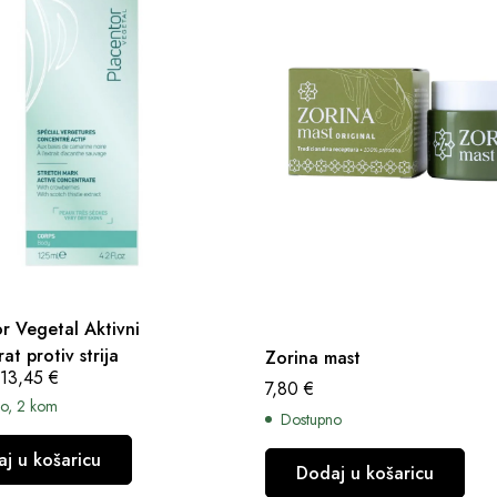
r Vegetal Aktivni
at protiv strija
Zorina mast
13,45
€
7,80
€
o, 2 kom
Dostupno
j u košaricu
Dodaj u košaricu