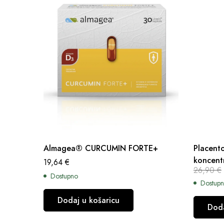
Almagea® CURCUMIN FORTE+
Placento
koncentr
19,64
€
26,90
€
Dostupno
Dostupn
Dodaj u košaricu
Doda