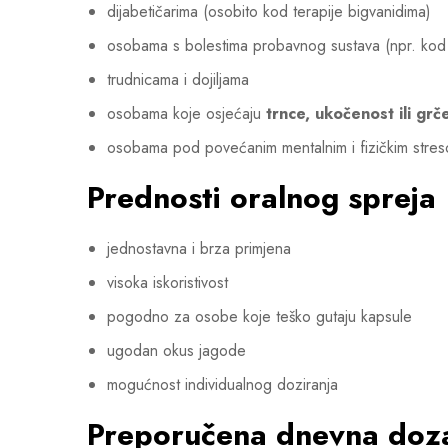
dijabetičarima (osobito kod terapije bigvanidima)
osobama s bolestima probavnog sustava (npr. kod 
trudnicama i dojiljama
osobama koje osjećaju
trnce, ukočenost ili grč
osobama pod povećanim mentalnim i fizičkim stre
Prednosti oralnog spreja
jednostavna i brza primjena
visoka iskoristivost
pogodno za osobe koje teško gutaju kapsule
ugodan okus jagode
mogućnost individualnog doziranja
Preporučena dnevna doz