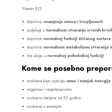
Vitamin B12:
doprinosi
smanjenju umora i iscrpljenosti
sudjeluje u
normalnom stvaranju crvenih krvni
doprinosi
normalnoj funkciji živčanog sustava
doprinosi
normalnom metabolizmu stvaranja e
ima ulogu u
normalnoj psihološkoj funkciji
Kome se posebno prepor
osobama koje osjećaju
umor i manjak energije
veganima i vegetarijancima
osobama starijima od 50 godina
osobama s anemijom