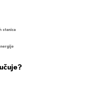
h stanica
nergije
učuje?