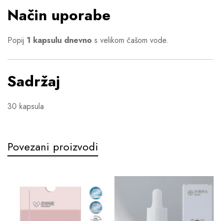
Način uporabe
Popij
1 kapsulu dnevno
s velikom čašom vode.
Sadržaj
30 kapsula
Povezani proizvodi