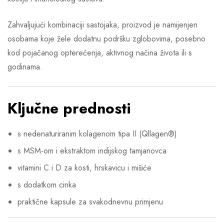
Zahvaljujući kombinaciji sastojaka, proizvod je namijenjen
osobama koje žele dodatnu podršku zglobovima, posebno
kod pojačanog opterećenja, aktivnog načina života ili s
godinama.
Ključne prednosti
s nedenaturiranim kolagenom tipa II (Qllagen®)
s MSM-om i ekstraktom indijskog tamjanovca
vitamini C i D za kosti, hrskavicu i mišiće
s dodatkom cinka
praktične kapsule za svakodnevnu primjenu