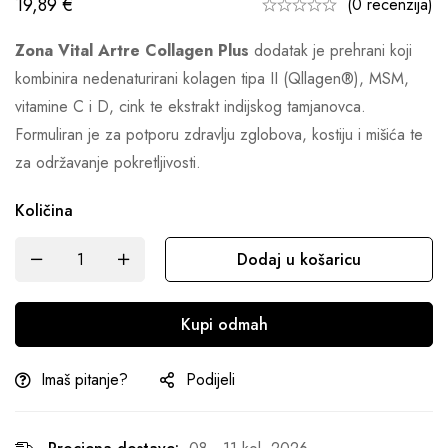
19,89
€
(0 recenzija)
Zona Vital Artre Collagen Plus
dodatak je prehrani koji
kombinira nedenaturirani kolagen tipa II (Qllagen®), MSM,
vitamine C i D, cink te ekstrakt indijskog tamjanovca.
Formuliran je za potporu zdravlju zglobova, kostiju i mišića te
za održavanje pokretljivosti.
Količina
Dodaj u košaricu
Kupi odmah
Imaš pitanje?
Podijeli