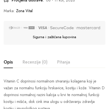
Procjena dostave:
08 - 11 kol, 2026
Marka:
Zona Vital
Sigurna i zaštićena kupovina
Opis
Recenzije (0)
Pitanja
Vitamin C doprinosi normalnom stvaranju kolagena koji je
važan za normalnu funkciju hrskavice, kostiju i kože. Vitamin D
doprinosi normalnoj razini kalcija u krvi te normalnoj funkciji
kostiju i mišića, dok cink ima ulogu u održavanju zdravlja
kostiju i imunološkog sustava.