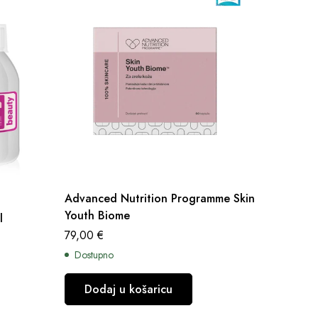
Advanced Nutrition Programme Skin
Advanc
Youth Biome
l
Skincar
79,00
€
97,00
€
Dostupno
Dostup
Dodaj u košaricu
Dod