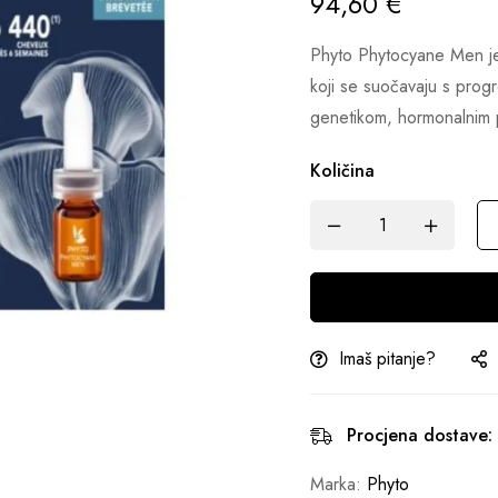
94,60
€
Phyto Phytocyane Men je
koji se suočavaju s prog
genetikom, hormonalnim p
Količina
Imaš pitanje?
Procjena dostave:
Marka:
Phyto