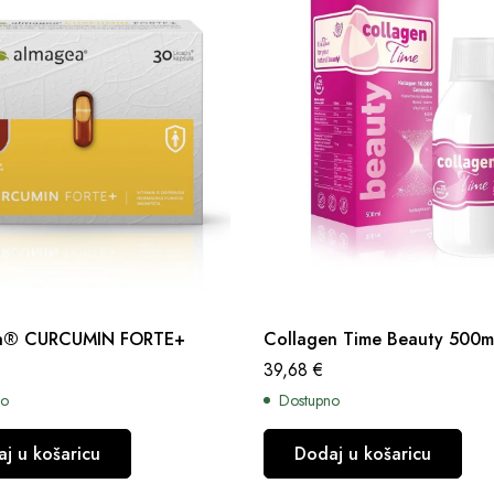
a® CURCUMIN FORTE+
Collagen Time Beauty 500m
39,68
€
no
Dostupno
j u košaricu
Dodaj u košaricu