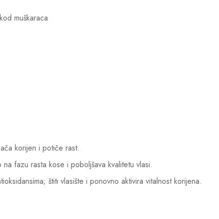
e kod muškaraca
jača korijen i potiče rast.
 na fazu rasta kose i poboljšava kvalitetu vlasi.
oksidansima; štiti vlasište i ponovno aktivira vitalnost korijena.