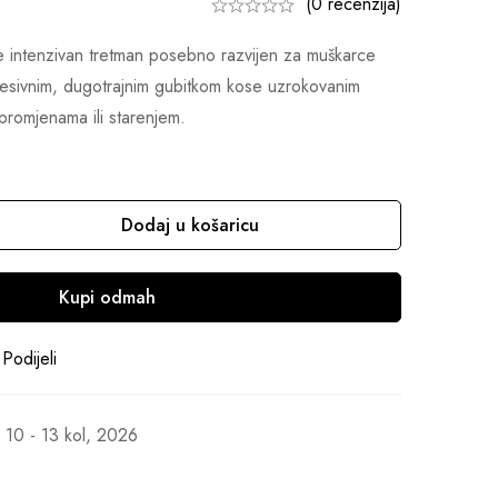
(0 recenzija)
 intenzivan tretman posebno razvijen za muškarce
resivnim, dugotrajnim gubitkom kose uzrokovanim
romjenama ili starenjem.
Dodaj u košaricu
Kupi odmah
Podijeli
10 - 13 kol, 2026