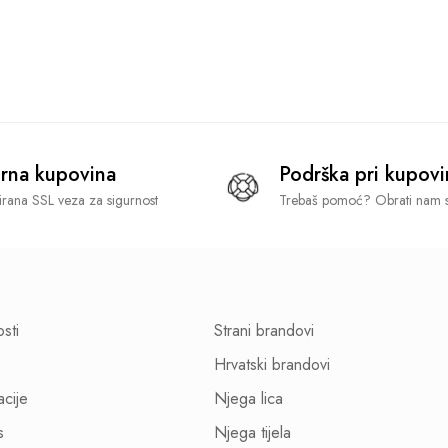
rna kupovina
Podrška pri kupovi
tirana SSL veza za sigurnost
Trebaš pomoć? Obrati nam s
osti
Strani brandovi
Hrvatski brandovi
acije
Njega lica
s
Njega tijela