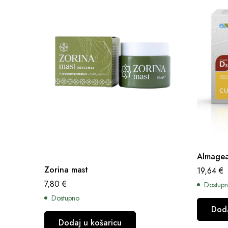
Almage
Zorina mast
19,64
€
7,80
€
Dostup
Dostupno
Doda
Dodaj u košaricu