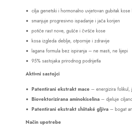
cilja genetski i hormonalno uvjetovan gubitak kos
smanjuje progresivno ispadanje i jača korijen
potiče rast nove, gušće i čvršće kose
kosa izgleda deblje, otpornije i zdravije
lagana formula bez ispiranja – ne masti, ne lijepi
95% sastojaka prirodnog podrijetla
Aktivni sastojci
Patentirani ekstrakt mace
– energizira folikul, 
Biovektorizirana aminokiselina
– djeluje ciljano
Patentirani ekstrakt shiitaké gljiva
– bogat anti
Način upotrebe