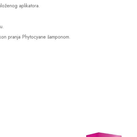
iloženog aplikatora.
u.
nakon pranja Phytocyane šamponom.