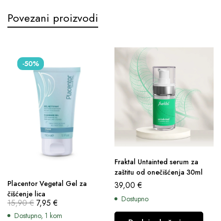
Povezani proizvodi
-50%
Fraktal Untainted serum za
zaštitu od onečišćenja 30ml
Placentor Vegetal Gel za
39,00
€
čišćenje lica
Dostupno
15,90
€
7,95
€
Dostupno, 1 kom