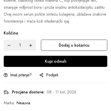
kiseline, stabilnog oblika vitamina C, koji posvjetljuje ten,
smanjuje vidljivost bora i pruža snažnu antioksidacijsku zaštitu.
Ovaj moćni serum potiče sintezu kolagena, ublažava znakove
fotostarenja i vraća koži mladenački sjaj.
Količina
Dodaj u košaricu
Kupi odmah
Imaš pitanje?
Podijeli
Procjena dostave:
08 - 11 kol, 2026
Marka:
Neauvia