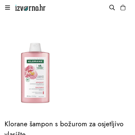
Klorane šampon s božurom za osjetljivo
vlasište