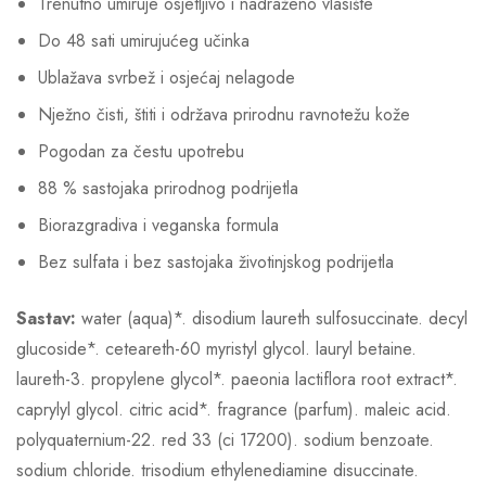
Trenutno umiruje osjetljivo i nadraženo vlasište
Do 48 sati umirujućeg učinka
Ublažava svrbež i osjećaj nelagode
Nježno čisti, štiti i održava prirodnu ravnotežu kože
Pogodan za čestu upotrebu
88 % sastojaka prirodnog podrijetla
Biorazgradiva i veganska formula
Bez sulfata i bez sastojaka životinjskog podrijetla
Sastav:
water (aqua)*. disodium laureth sulfosuccinate. decyl
glucoside*. ceteareth-60 myristyl glycol. lauryl betaine.
laureth-3. propylene glycol*. paeonia lactiflora root extract*.
caprylyl glycol. citric acid*. fragrance (parfum). maleic acid.
polyquaternium-22. red 33 (ci 17200). sodium benzoate.
sodium chloride. trisodium ethylenediamine disuccinate.