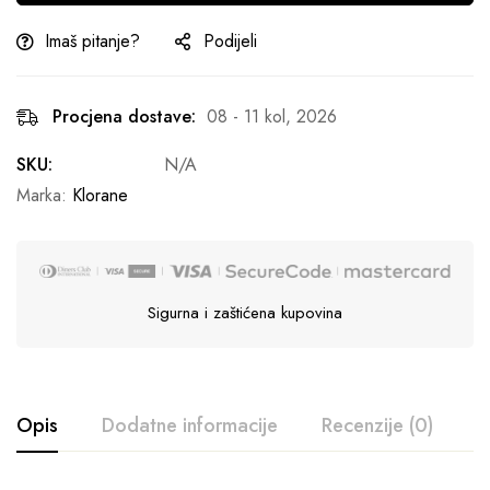
Imaš pitanje?
Podijeli
Procjena dostave:
08 - 11 kol, 2026
SKU:
N/A
Marka:
Klorane
Sigurna i zaštićena kupovina
Opis
Dodatne informacije
Recenzije (0)
P