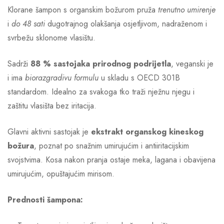
Klorane šampon s organskim božurom pruža
trenutno umirenje
i
do 48 sati
dugotrajnog olakšanja osjetljivom, nadraženom i
svrbežu sklonome vlasištu.
Sadrži
88 % sastojaka prirodnog podrijetla
, veganski je
i ima
biorazgradivu formulu
u skladu s OECD 301B
standardom. Idealno za svakoga tko traži nježnu njegu i
zaštitu vlasišta bez iritacija.
Glavni aktivni sastojak je
ekstrakt organskog kineskog
božura
, poznat po snažnim umirujućim i antiiritacijskim
svojstvima. Kosa nakon pranja ostaje meka, lagana i obavijena
umirujućim, opuštajućim mirisom.
Prednosti šampona: