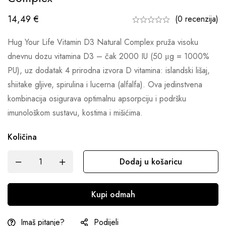
14,49
€
(0 recenzija)
Hug Your Life Vitamin D3 Natural Complex pruža visoku
dnevnu dozu vitamina D3 – čak 2000 IU (50 μg = 1000%
PU), uz dodatak 4 prirodna izvora D vitamina: islandski lišaj,
shiitake gljive, spirulina i lucerna (alfalfa). Ova jedinstvena
kombinacija osigurava optimalnu apsorpciju i podršku
imunološkom sustavu, kostima i mišićima.
Količina
Dodaj u košaricu
Kupi odmah
Imaš pitanje?
Podijeli