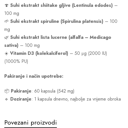
🍄
Suhi ekstrakt shiitake gljive (Lentinula edodes)
–
100 mg
🌱
Suhi ekstrakt spiruline (Spirulina platensis)
– 100
mg
🌿
Suhi ekstrakt lista lucerne (alfalfa – Medicago
sativa)
– 100 mg
☀️
Vitamin D3 (kolekalciferol)
– 50 μg (2000 IU)
(1000% PU)
Pakiranje i način upotrebe:
📦
Pakiranje
: 60 kapsula (542 mg)
🔹
Doziranje
: 1 kapsula dnevno, najbolje za vrijeme obroka
Povezani proizvodi