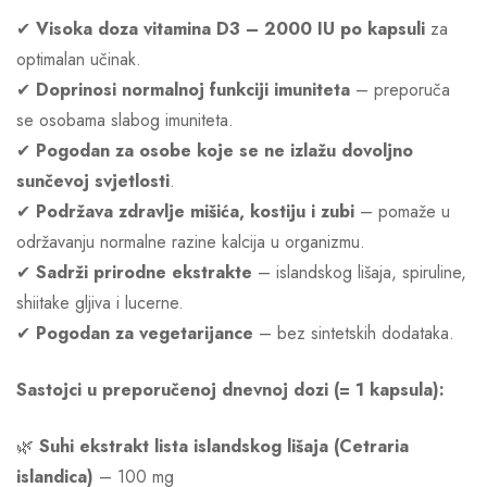
✔
Visoka doza vitamina D3 – 2000 IU po kapsuli
za
optimalan učinak.
✔
Doprinosi normalnoj funkciji imuniteta
– preporuča
se osobama slabog imuniteta.
✔
Pogodan za osobe koje se ne izlažu dovoljno
sunčevoj svjetlosti
.
✔
Podržava zdravlje mišića, kostiju i zubi
– pomaže u
održavanju normalne razine kalcija u organizmu.
✔
Sadrži prirodne ekstrakte
– islandskog lišaja, spiruline,
shiitake gljiva i lucerne.
✔
Pogodan za vegetarijance
– bez sintetskih dodataka.
Sastojci u preporučenoj dnevnoj dozi (= 1 kapsula):
🌿
Suhi ekstrakt lista islandskog lišaja (Cetraria
islandica)
– 100 mg