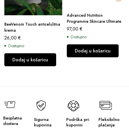
Advanced Nutrition
Programme Skincare Ultimate
BeeVenom Touch anticelulitna
97,00
€
krema
Dostupno
26,00
€
Dostupno
Dodaj u košaricu
Dodaj u košaricu
Besplatna
Sigurna
Podrška pri
Fleksibilno
dostava
kupovina
kupovini
plaćanje