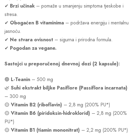
✔
Brzi učinak
– pomaže u smanjenju simptoma tjeskobe i
stresa.
✔
Obogaćen B vitaminima
– podržava energiju i mentalnu
jasnoću.
✔
Ne stvara ovisnost
– sigurna i prirodna formula.
✔
Pogodan za vegane.
Sastojci u preporučenoj dnevnoj dozi (2 kapsule):
🟢
L-Teanin
– 500 mg
🌿
Suhi ekstrakt biljke Pasiflore (Passiflora incarnata)
– 300 mg
🟡
Vitamin B2 (riboflavin)
– 2,8 mg (200% PU*)
🟡
Vitamin B6 (piridoksin-hidroklorid)
– 2,8 mg (200%
PU*)
🟡
Vitamin B1 (tiamin mononitrat)
– 2,2 mg (200% PU*)