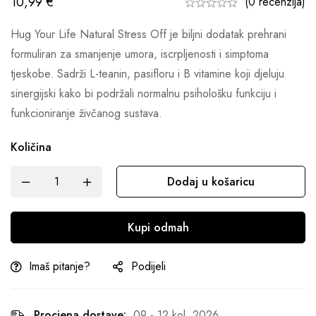
10,99
€
(0 recenzija)
Hug Your Life Natural Stress Off je biljni dodatak prehrani
formuliran za smanjenje umora, iscrpljenosti i simptoma
tjeskobe. Sadrži L-teanin, pasifloru i B vitamine koji djeluju
sinergijski kako bi podržali normalnu psihološku funkciju i
funkcioniranje živčanog sustava.
Količina
Dodaj u košaricu
Kupi odmah
Imaš pitanje?
Podijeli
Procjena dostave:
09 - 12 kol, 2026