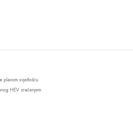
 plavom svjetlošću
anog HEV zračenjem