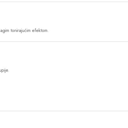
lagim tonirajućim efektom.
pije.