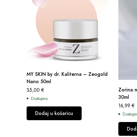
MY SKIN by dr. Kaliterna – Zeogold
Nano 50ml
Zorina m
35,00
€
30ml
Dostupno
16,99
€
Dodaj u košaricu
Dostup
Doda