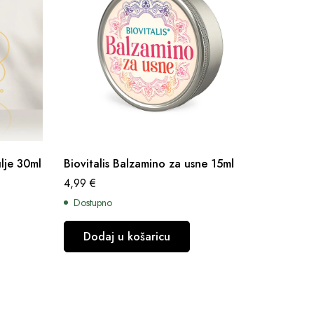
lje 30ml
Biovitalis Balzamino za usne 15ml
4,99
€
Dostupno
Zorina 
Dodaj u košaricu
krema z
16,49
€
Dostup
Dod