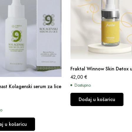
Fraktal Winnow Skin Detox u
42,00
€
Dostupno
ast Kolagenski serum za lice
Dodaj u košaricu
no
j u košaricu