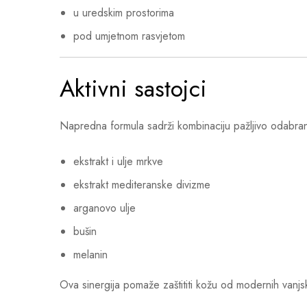
u uredskim prostorima
pod umjetnom rasvjetom
Aktivni sastojci
Napredna formula sadrži kombinaciju pažljivo odabrani
ekstrakt i ulje mrkve
ekstrakt mediteranske divizme
arganovo ulje
bušin
melanin
Ova sinergija pomaže zaštititi kožu od modernih vanjsk