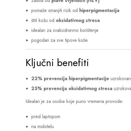
zaštita od
plave svjetlosti (HEV)
pomaže smanjiti rizik od
hiperpigmentacija
štiti kožu od
oksidativnog stresa
idealan za svakodnevno korištenje
pogodan za sve tipove kože
Ključni benefiti
22% prevencija hiperpigmentacije
uzrokovane
25% prevencija oksidativnog stresa
uzrokov
Idealan je za osobe koje puno vremena provode:
pred laptopom
na mobitelu