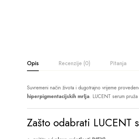
Opis
Recenzije (0)
Pitanja
Suvremeni način života i dugotrajno vrijeme provede
hiperpigmentacijskih mrlja
. LUCENT serum pruža ci
Zašto odabrati LUCENT 