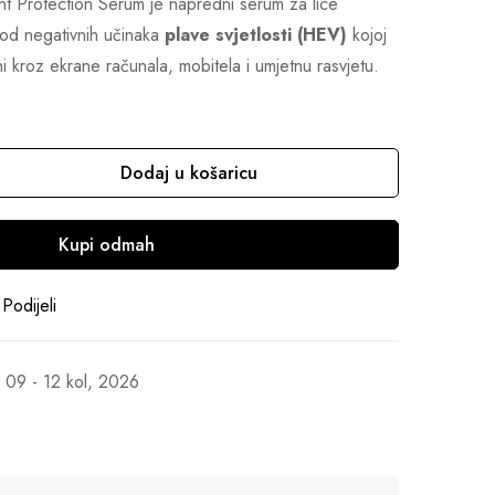
t Protection Serum je napredni serum za lice
e od negativnih učinaka
plave svjetlosti (HEV)
kojoj
 kroz ekrane računala, mobitela i umjetnu rasvjetu.
Dodaj u košaricu
Kupi odmah
Podijeli
09 - 12 kol, 2026