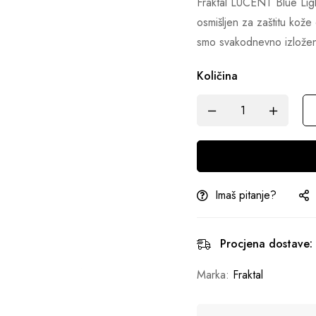
Fraktal LUCENT Blue Ligh
osmišljen za zaštitu kož
smo svakodnevno izloženi
Količina
Imaš pitanje?
Procjena dostave:
Marka:
Fraktal