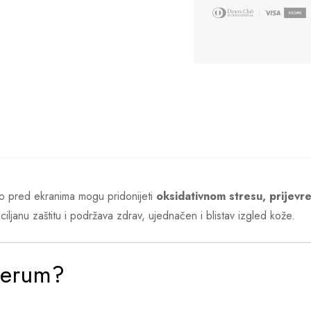
no pred ekranima mogu pridonijeti
oksidativnom stresu, prijevr
ljanu zaštitu i podržava zdrav, ujednačen i blistav izgled kože.
serum?