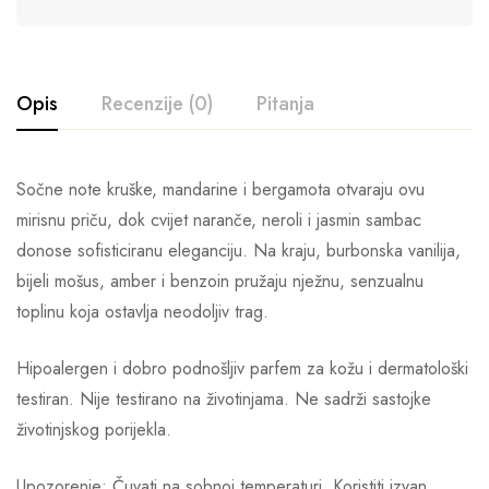
Opis
Recenzije (0)
Pitanja
Sočne note kruške, mandarine i bergamota otvaraju ovu
mirisnu priču, dok cvijet naranče, neroli i jasmin sambac
donose sofisticiranu eleganciju. Na kraju, burbonska vanilija,
bijeli mošus, amber i benzoin pružaju nježnu, senzualnu
toplinu koja ostavlja neodoljiv trag.
Hipoalergen i dobro podnošljiv parfem za kožu i dermatološki
testiran. Nije testirano na životinjama. Ne sadrži sastojke
životinjskog porijekla.
Upozorenje: Čuvati na sobnoj temperaturi. Koristiti izvan.