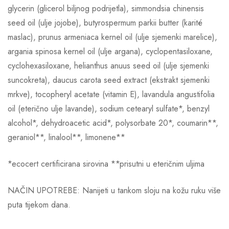
glycerin (glicerol biljnog podrijetla), simmondsia chinensis
seed oil (ulje jojobe), butyrospermum parkii butter (karité
maslac), prunus armeniaca kernel oil (ulje sjemenki marelice),
argania spinosa kernel oil (ulje argana), cyclopentasiloxane,
cyclohexasiloxane, helianthus anuus seed oil (ulje sjemenki
suncokreta), daucus carota seed extract (ekstrakt sjemenki
mrkve), tocopheryl acetate (vitamin E), lavandula angustifolia
oil (eterično ulje lavande), sodium cetearyl sulfate*, benzyl
alcohol*, dehydroacetic acid*, polysorbate 20*, coumarin**,
geraniol**, linalool**, limonene**
*ecocert certificirana sirovina **prisutni u eteričnim uljima
NAČIN UPOTREBE: Nanijeti u tankom sloju na kožu ruku više
puta tijekom dana.