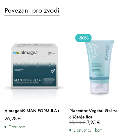
Povezani proizvodi
-50%
Almagea® MAN FORMULA+
Placentor Vegetal Gel za
čišćenje lica
26,28
€
15,90
€
7,95
€
Dostupno
Dostupno, 1 kom