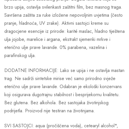
brzo upija, ostavlja svilenkasti zaštitni film, bez masnog traga.
Savršena zaštita za ruke izložene nepovoljnim uvjetima (često
pranje, hladnoća, UV zrake). Aktivni sastojci kreme su
dragocjene esencije iz prirode: karité maslac, hladno tiještena
ulja jojobe, marelice i argana, ekstrakt sjemenki mrkve i
eterično ulje prave lavande. 0% parabena, vazelina i
parafinskog ulja.
DODATNE INFORMACIJE: Lako se upija i ne ostavlja mastan
trag. Ne sadrži sintetske mirise već samo prirodno svježe
eterično ulje prave lavande. Odabran je ekološki konzervans
koji osigurava dugotrajnu stabilnost i besprijekornu kvalitetu.
Bez glutena. Bez alkohola. Bez sastojaka životinjskog
podrijetla. Proizvod nije testiran na životinjama.
SVI SASTOJCI: aqua (pročišćena voda), cetearyl alcohol*,