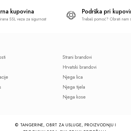
rna kupovina
Podrška pri kupovi
tirana SSL veza za sigurnost
Trebaš pomoć? Obrati nam s
osti
Strani brandovi
Hrvatski brandovi
acije
Njega lica
s
Njega tijela
Njega kose
© TANGERINE, OBRT ZA USLUGE, PROIZVODNJU I