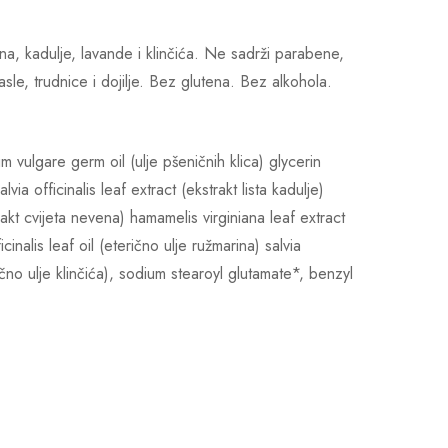
, kadulje, lavande i klinčića. Ne sadrži parabene,
sle, trudnice i dojilje. Bez glutena. Bez alkohola.
 vulgare germ oil (ulje pšeničnih klica) glycerin
ia officinalis leaf extract (ekstrakt lista kadulje)
rakt cvijeta nevena) hamamelis virginiana leaf extract
cinalis leaf oil (eterično ulje ružmarina) salvia
rično ulje klinčića), sodium stearoyl glutamate*, benzyl