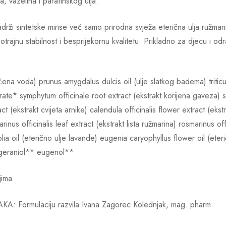
 vazelina i parafinskog ulja.
sintetske mirise već samo prirodna svježa eterična ulja ružmarina
ajnu stabilnost i besprijekornu kvalitetu. Prikladno za djecu i odra
na voda) prunus amygdalus dulcis oil (ulje slatkog badema) triticum
rate* symphytum officinale root extract (ekstrakt korijena gaveza) salv
t (ekstrakt cvijeta arnike) calendula officinalis flower extract (ekst
inus officinalis leaf extract (ekstrakt lista ružmarina) rosmarinus offi
ifolia oil (eterično ulje lavande) eugenia caryophyllus flower oil (ete
 geraniol** eugenol**
jima
rmulaciju razvila Ivana Zagorec Kolednjak, mag. pharm.