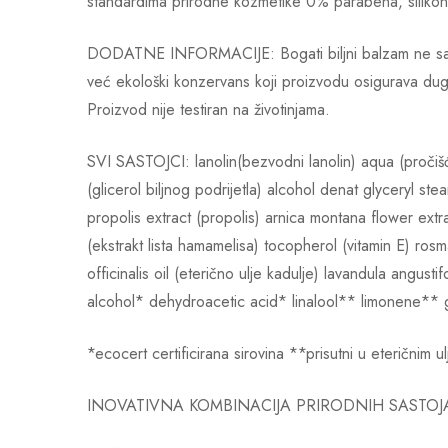
standardima prirodne kozmetike 0% parabena, silikona,
DODATNE INFORMACIJE: Bogati biljni balzam ne sadrži 
već ekološki konzervans koji proizvodu osigurava dugotr
Proizvod nije testiran na životinjama.
SVI SASTOJCI: lanolin(bezvodni lanolin) aqua (pročišće
(glicerol biljnog podrijetla) alcohol denat glyceryl stea
propolis extract (propolis) arnica montana flower extrac
(ekstrakt lista hamamelisa) tocopherol (vitamin E) rosmar
officinalis oil (eterično ulje kadulje) lavandula angust
alcohol* dehydroacetic acid* linalool** limonene**
*ecocert certificirana sirovina **prisutni u eteričnim ul
INOVATIVNA KOMBINACIJA PRIRODNIH SASTOJAKA: Fo