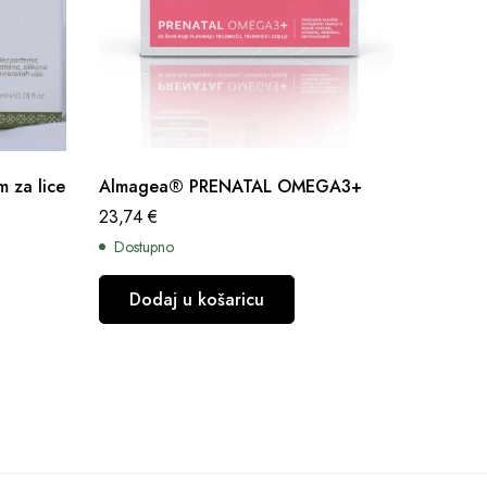
m za lice
Almagea® PRENATAL OMEGA3+
Almage
23,74
€
20,57
€
Dostupno
Dostup
Dodaj u košaricu
Dod