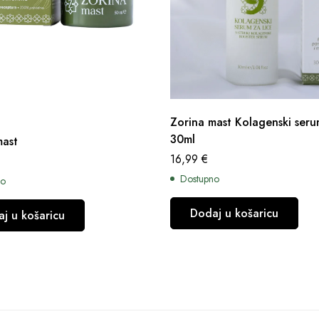
Zorina mast Kolagenski seru
30ml
mast
16,99
€
Dostupno
no
Dodaj u košaricu
j u košaricu