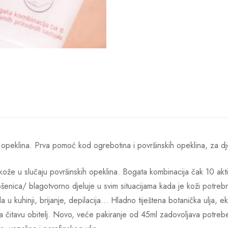
opeklina. Prva pomoć kod ogrebotina i površinskih opeklina, za dj
ože u slučaju površinskih opeklina. Bogata kombinacija čak 10 aktiv
 pšenica/ blagotvorno djeluje u svim situacijama kada je koži potre
a u kuhinji, brijanje, depilacija… Hladno tiještena botanička ulja, eko
za čitavu obitelj. Novo, veće pakiranje od 45ml zadovoljava potreb