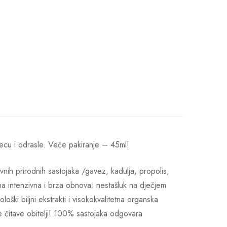
ecu i odrasle. Veće pakiranje – 45ml!
nih prirodnih sastojaka /gavez, kadulja, propolis,
bna intenzivna i brza obnova: nestašluk na dječjem
loški biljni ekstrakti i visokokvalitetna organska
e čitave obitelji! 100% sastojaka odgovara