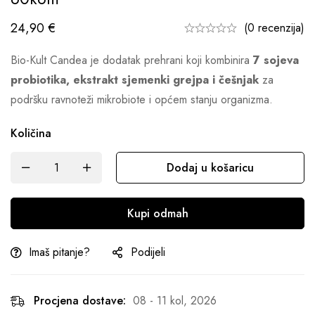
24,90
€
(0 recenzija)
Bio-Kult Candea je dodatak prehrani koji kombinira
7 sojeva
probiotika, ekstrakt sjemenki grejpa i češnjak
za
podršku ravnoteži mikrobiote i općem stanju organizma.
Količina
Dodaj u košaricu
Kupi odmah
Imaš pitanje?
Podijeli
Procjena dostave:
08 - 11 kol, 2026