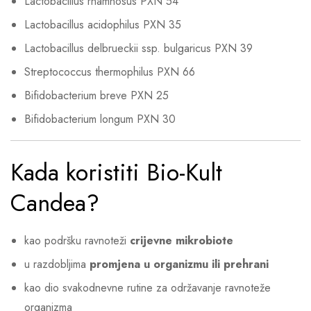
Lactobacillus rhamnosus PXN 54
Lactobacillus acidophilus PXN 35
Lactobacillus delbrueckii ssp. bulgaricus PXN 39
Streptococcus thermophilus PXN 66
Bifidobacterium breve PXN 25
Bifidobacterium longum PXN 30
Kada koristiti Bio-Kult
Candea?
kao podršku ravnoteži
crijevne mikrobiote
u razdobljima
promjena u organizmu ili prehrani
kao dio svakodnevne rutine za održavanje ravnoteže
organizma